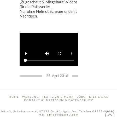
„Zugeschaut & Mitgebaut“-Videos
für die Patisserie:
Nur ohne Helmut Scheuer und mit
Nachtisch.
25. April 2016
HOME
WERBUNG
TEXTILIEN & MEHR
BÜRO
DIES & DAS
KONTAKT & IMPRESSUM & DATENSCHUTZ
büro3, Schulstrasse 4, 97253 Gaukönigshofen. Telefon 09337-98080.
Mail
office@buero3.com