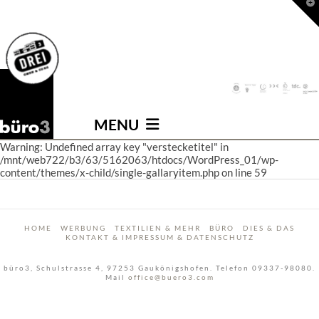
T
t
W
Navigation
MENU
Warning: Undefined array key "verstecketitel" in
/mnt/web722/b3/63/5162063/htdocs/WordPress_01/wp-
content/themes/x-child/single-gallaryitem.php on line 59
HOME
WERBUNG
TEXTILIEN & MEHR
BÜRO
DIES & DAS
KONTAKT & IMPRESSUM & DATENSCHUTZ
büro3, Schulstrasse 4, 97253 Gaukönigshofen. Telefon 09337-98080.
Mail
office@buero3.com